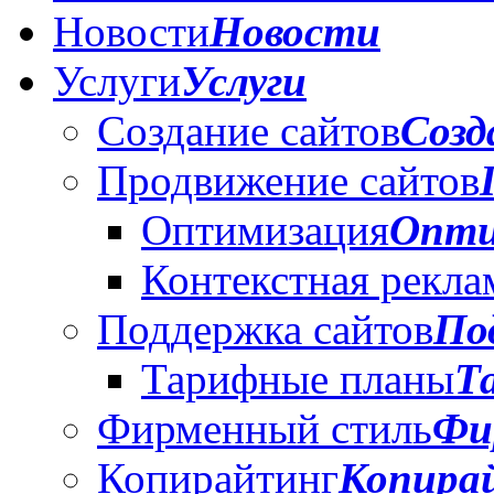
Новости
Новости
Услуги
Услуги
Создание сайтов
Созд
Продвижение сайтов
Оптимизация
Опти
Контекстная рекла
Поддержка сайтов
По
Тарифные планы
Т
Фирменный стиль
Фи
Копирайтинг
Копира