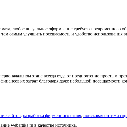
рмата, любое визуальное оформление требует своевременного об
 и тем самым улучшить посещаемость и удобство использовани
ервоначальном этапе всегда отдают предпочтение простым презе
х финансовых затрат благодаря даже небольшой посещаемости ко
ание сайтов
,
разработка фирменного стиля
,
поисковая оптимизаци
ние webartika.ru в качестве источника.