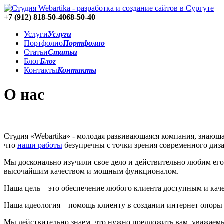
+7 (912)
818-50-40
68-50-40
Услуги
Услуги
Портфолио
Портфолио
Статьи
Статьи
Блог
Блог
Контакты
Контакты
О нас
Студия «Webartika» - молодая развивающаяся компания, знающая
что
наши работы
безупречны с точки зрения современного диза
Мы досконально изучили свое дело и действительно любим ег
высочайшим качеством и мощным функционалом.
Наша цель – это обеспечение любого клиента доступным и каче
Наша идеология – помощь клиенту в создании интернет опоры
Мы действительно знаем, что нужно предложить вам, уважаем