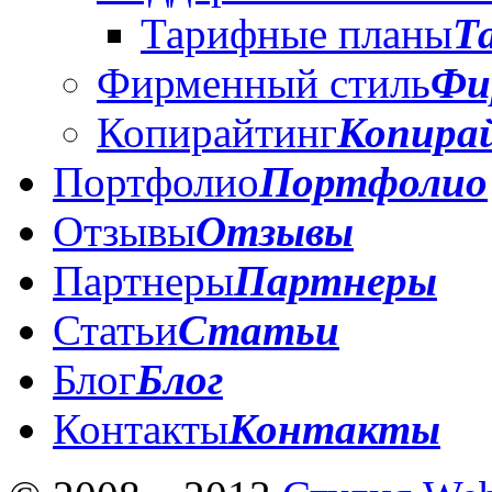
Тарифные планы
Т
Фирменный стиль
Фи
Копирайтинг
Копира
Портфолио
Портфолио
Отзывы
Отзывы
Партнеры
Партнеры
Статьи
Статьи
Блог
Блог
Контакты
Контакты