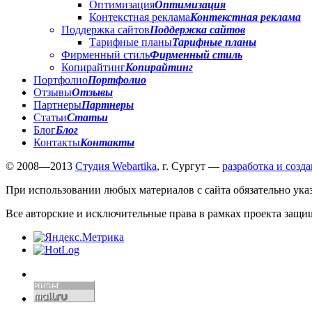
Оптимизация
Оптимизация
Контекстная реклама
Контекстная реклама
Поддержка сайтов
Поддержка сайтов
Тарифные планы
Тарифные планы
Фирменный стиль
Фирменный стиль
Копирайтинг
Копирайтинг
Портфолио
Портфолио
Отзывы
Отзывы
Партнеры
Партнеры
Статьи
Статьи
Блог
Блог
Контакты
Контакты
© 2008—2013
Студия Webartika
, г. Сургут —
разработка и созд
При использовании любых материалов с сайта обязательно указа
Все авторские и исключительные права в рамках проекта защи