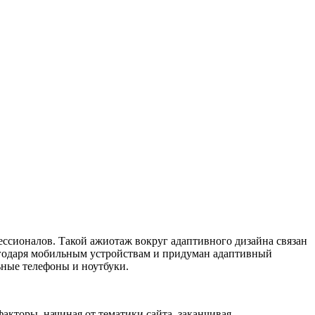
фессионалов. Такой ажиотаж вокруг адаптивного дизайна связан
годаря мобильным устройствам и придуман адаптивный
ьные телефоны и ноутбуки.
факторы, начиная от тематики сайта, заканчивая