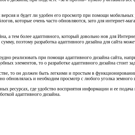
я версия и будет ли удобен его просмотр при помощи мобильных
логов, которые очень часто обновляются, зато для интернет-ма
на, а тем более адаптивного, который довольно нов для Интернете
сумму, поэтому разработка адаптивного дизайна для сайта может
удно реализовать при помощи адаптивного дизайна сайта, напри
обных элементов, то о разработке адаптивного дизайна стоит за
стве, то он должен быть легкими и простым в функционировании,
нно обновлялась и необходим просмотр с любого уголка земного
ных ресурсах, где удобство восприятия информации и ее подача
боткой адаптивного дизайна.