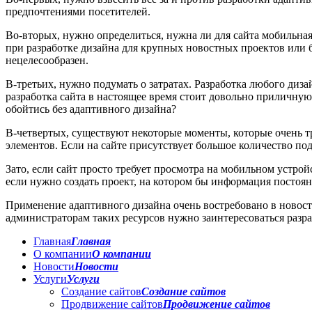
предпочтениями посетителей.
Во-вторых, нужно определиться, нужна ли для сайта мобильна
при разработке дизайна для крупных новостных проектов или б
нецелесообразен.
В-третьих, нужно подумать о затратах. Разработка любого дизай
разработка сайта в настоящее время стоит довольно приличную 
обойтись без адаптивного дизайна?
В-четвертых, существуют некоторые моменты, которые очень тр
элементов. Если на сайте присутствует большое количество под
Зато, если сайт просто требует просмотра на мобильном устрой
если нужно создать проект, на котором бы информация постоя
Применение адаптивного дизайна очень востребовано в новост
администраторам таких ресурсов нужно заинтересоваться разра
Главная
Главная
О компании
О компании
Новости
Новости
Услуги
Услуги
Создание сайтов
Создание сайтов
Продвижение сайтов
Продвижение сайтов