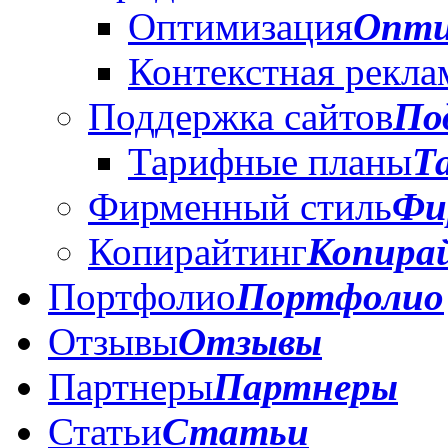
Оптимизация
Опти
Контекстная рекла
Поддержка сайтов
По
Тарифные планы
Т
Фирменный стиль
Фи
Копирайтинг
Копира
Портфолио
Портфолио
Отзывы
Отзывы
Партнеры
Партнеры
Статьи
Статьи