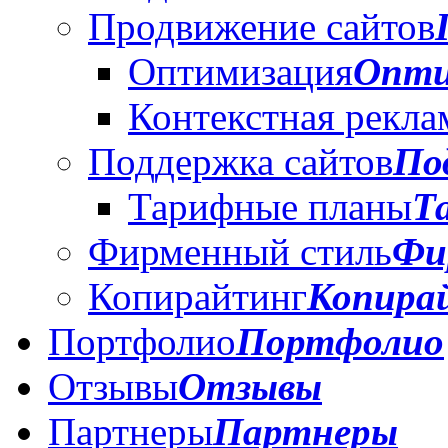
Продвижение сайтов
Оптимизация
Опти
Контекстная рекла
Поддержка сайтов
По
Тарифные планы
Т
Фирменный стиль
Фи
Копирайтинг
Копира
Портфолио
Портфолио
Отзывы
Отзывы
Партнеры
Партнеры