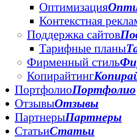
Оптимизация
Опти
Контекстная рекла
Поддержка сайтов
По
Тарифные планы
Т
Фирменный стиль
Фи
Копирайтинг
Копира
Портфолио
Портфолио
Отзывы
Отзывы
Партнеры
Партнеры
Статьи
Статьи