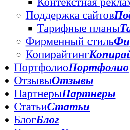
Контекстная рекла
Поддержка сайтов
По
Тарифные планы
Т
Фирменный стиль
Фи
Копирайтинг
Копира
Портфолио
Портфолио
Отзывы
Отзывы
Партнеры
Партнеры
Статьи
Статьи
Блог
Блог