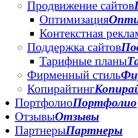
Продвижение сайтов
Оптимизация
Опти
Контекстная рекла
Поддержка сайтов
По
Тарифные планы
Т
Фирменный стиль
Фи
Копирайтинг
Копира
Портфолио
Портфолио
Отзывы
Отзывы
Партнеры
Партнеры