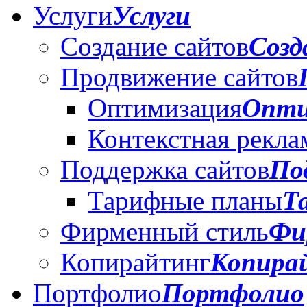
Услуги
Услуги
Создание сайтов
Созд
Продвижение сайтов
Оптимизация
Опти
Контекстная рекла
Поддержка сайтов
По
Тарифные планы
Т
Фирменный стиль
Фи
Копирайтинг
Копира
Портфолио
Портфолио