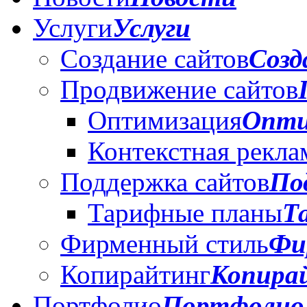
Услуги
Услуги
Создание сайтов
Созд
Продвижение сайтов
Оптимизация
Опти
Контекстная рекла
Поддержка сайтов
По
Тарифные планы
Т
Фирменный стиль
Фи
Копирайтинг
Копира
Портфолио
Портфолио