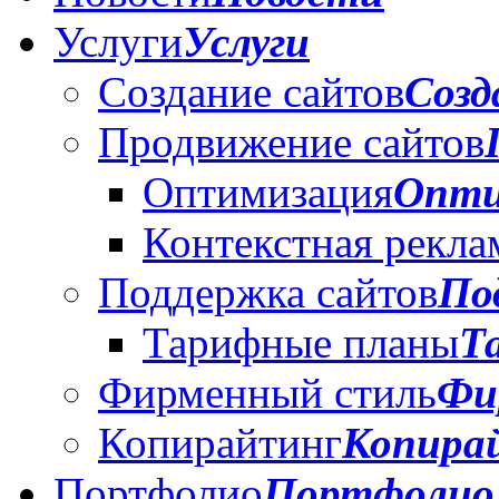
Услуги
Услуги
Создание сайтов
Созд
Продвижение сайтов
Оптимизация
Опти
Контекстная рекла
Поддержка сайтов
По
Тарифные планы
Т
Фирменный стиль
Фи
Копирайтинг
Копира
Портфолио
Портфолио