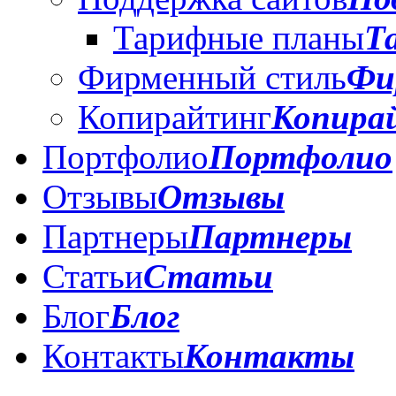
Тарифные планы
Т
Фирменный стиль
Фи
Копирайтинг
Копира
Портфолио
Портфолио
Отзывы
Отзывы
Партнеры
Партнеры
Статьи
Статьи
Блог
Блог
Контакты
Контакты