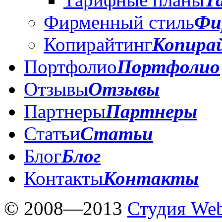
Фирменный стиль
Фи
Копирайтинг
Копира
Портфолио
Портфолио
Отзывы
Отзывы
Партнеры
Партнеры
Статьи
Статьи
Блог
Блог
Контакты
Контакты
© 2008—2013
Студия Web