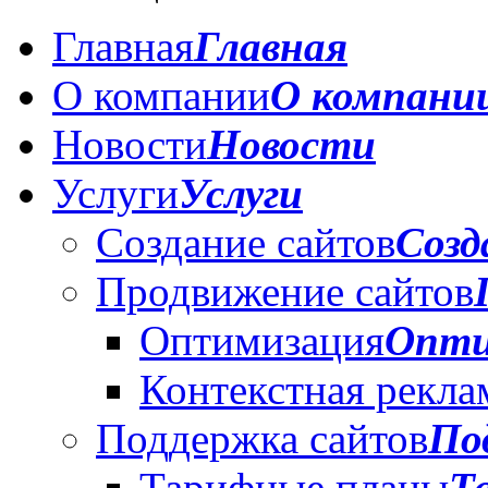
Главная
Главная
О компании
О компани
Новости
Новости
Услуги
Услуги
Создание сайтов
Созд
Продвижение сайтов
Оптимизация
Опти
Контекстная рекла
Поддержка сайтов
По
Тарифные планы
Т