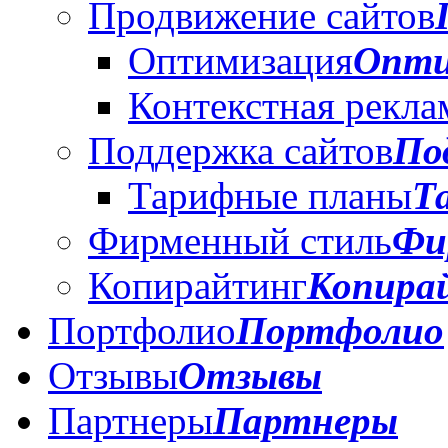
Продвижение сайтов
Оптимизация
Опти
Контекстная рекла
Поддержка сайтов
По
Тарифные планы
Т
Фирменный стиль
Фи
Копирайтинг
Копира
Портфолио
Портфолио
Отзывы
Отзывы
Партнеры
Партнеры