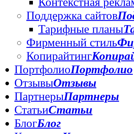
Контекстная рекла
Поддержка сайтов
По
Тарифные планы
Т
Фирменный стиль
Фи
Копирайтинг
Копира
Портфолио
Портфолио
Отзывы
Отзывы
Партнеры
Партнеры
Статьи
Статьи
Блог
Блог