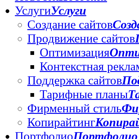
Услуги
Услуги
Создание сайтов
Созд
Продвижение сайтов
Оптимизация
Опти
Контекстная рекла
Поддержка сайтов
По
Тарифные планы
Т
Фирменный стиль
Фи
Копирайтинг
Копира
Портфолио
Портфолио