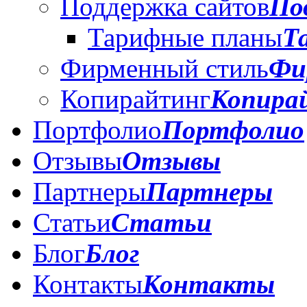
Поддержка сайтов
По
Тарифные планы
Т
Фирменный стиль
Фи
Копирайтинг
Копира
Портфолио
Портфолио
Отзывы
Отзывы
Партнеры
Партнеры
Статьи
Статьи
Блог
Блог
Контакты
Контакты