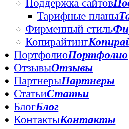
Поддержка сайтов
По
Тарифные планы
Т
Фирменный стиль
Фи
Копирайтинг
Копира
Портфолио
Портфолио
Отзывы
Отзывы
Партнеры
Партнеры
Статьи
Статьи
Блог
Блог
Контакты
Контакты